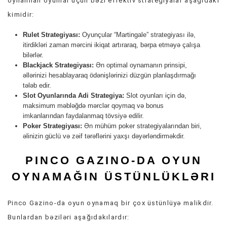
oynanılan oyunlar üçün bəzi effektiv strategiyalar aşağıdakı
kimidir:
Rulet Strategiyası:
Oyunçular “Martingale” strategiyası ilə,
itirdikləri zaman mərcini ikiqat artıraraq, bərpa etməyə çalışa
bilərlər.
Blackjack Strategiyası:
Ən optimal oynamanın prinsipi,
əllərinizi hesablayaraq ödənişlərinizi düzgün planlaşdırmağı
tələb edir.
Slot Oyunlarında Adi Strategiya:
Slot oyunları için də,
maksimum məbləğdə mərclər qoymaq və bonus
imkanlarından faydalanmaq tövsiyə edilir.
Poker Strategiyası:
Ən mühüm poker strategiyalarından biri,
əlinizin güclü və zəif tərəflərini yaxşı dəyərləndirməkdir.
PINCO GAZINO-DA OYUN
OYNAMAĞIN ÜSTÜNLÜKLƏRI
Pinco Gazino-da oyun oynamaq bir çox üstünlüyə malikdir.
Bunlardan bəziləri aşağıdakılardır: