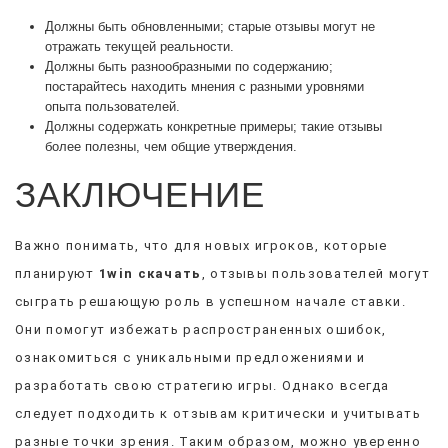
Должны быть обновленными; старые отзывы могут не
отражать текущей реальности.
Должны быть разнообразными по содержанию;
постарайтесь находить мнения с разными уровнями
опыта пользователей.
Должны содержать конкретные примеры; такие отзывы
более полезны, чем общие утверждения.
ЗАКЛЮЧЕНИЕ
Важно понимать, что для новых игроков, которые
планируют
1win скачать
, отзывы пользователей могут
сыграть решающую роль в успешном начале ставки.
Они помогут избежать распространенных ошибок,
ознакомиться с уникальными предложениями и
разработать свою стратегию игры. Однако всегда
следует подходить к отзывам критически и учитывать
разные точки зрения. Таким образом, можно уверенно