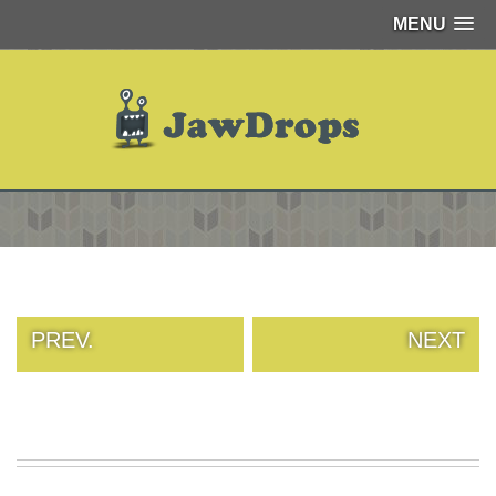
MENU
PEOPLE
OF
WALMART
GIRLS
IN
YOGA
PANTS
WTF
TATTOOS
NEIGHBOR
SHAME
PREV.
NEXT
WHITE
TRASH
REPAIRS
DAILY
VIRAL
PROUD
PARENTS