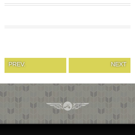
PREV.
NEXT
JAW
DROPS
SUBMIT
FAQS
PRIVACY